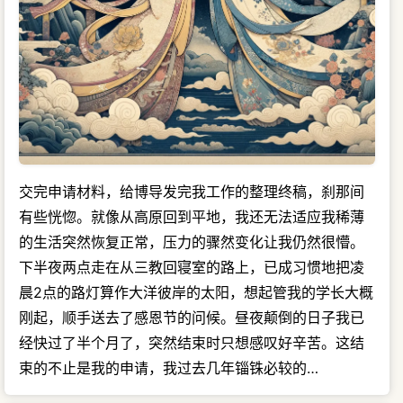
交完申请材料，给博导发完我工作的整理终稿，刹那间
有些恍惚。就像从高原回到平地，我还无法适应我稀薄
的生活突然恢复正常，压力的骤然变化让我仍然很懵。
下半夜两点走在从三教回寝室的路上，已成习惯地把凌
晨2点的路灯算作大洋彼岸的太阳，想起管我的学长大概
刚起，顺手送去了感恩节的问候。昼夜颠倒的日子我已
经快过了半个月了，突然结束时只想感叹好辛苦。这结
束的不止是我的申请，我过去几年锱铢必较的…