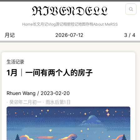
ℜℑ𝔙𝔈𝔑𝔇𝔈𝔏𝔏
Home
长文
月记
Vlog
游记
相册
短记
地图
存档
About Me
RSS
月记
2026-07-12
3 / 4
生活记录
1月｜一间有两个人的房子
Rhuen Wang
/
2023-02-20
· 癸卯年二月初一 · 雨水后第1日