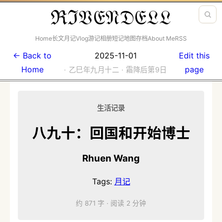
ℜℑ𝔙𝔈𝔑𝔇𝔈𝔏𝔏
Home
长文
月记
Vlog
游记
相册
短记
地图
存档
About Me
RSS
← Back to
2025-11-01
Edit this
Home
page
· 乙巳年九月十二 · 霜降后第9日
生活记录
八九十：回国和开始博士
Rhuen Wang
Tags:
月记
约 871 字
·
阅读 2 分钟