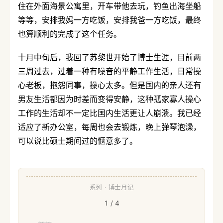
住在外面海景公寓里，开车带他去玩，钓鱼出海坐船
等等，安排我妈一方吃饭，安排我爸一方吃饭，最终
也算顺利的完成了这个任务。
十月中旬后，我回了苏黎世开始了博士生涯，目前两
三周过去，过着一种有噪音的平静工作生活，日常操
心老板，抱怨同事，操心太多。但是国内的亲人还有
男友生活都因为时差而变得安静，这种孤家寡人操心
工作的生活却不一定比国内生活更让人崩溃。我已经
适应了新办公室，每周也会去锻炼，晚上弹琴泡澡，
可以说比硕士期间过的惬意多了。
系列 · 博士月记
1 / 4