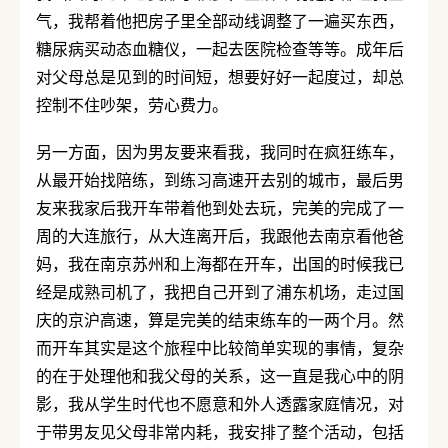
气，我帮着他把房子里全部动线调整了一遍买东西，
糖尿病买动态血糖仪，一起去医院检查等等。成年后
对父母总是见到的时间短，想要好好一起度过，却总
控制不住吵架，劳心费力。
另一方面，因为男友要来看我，我同时在疯狂练车，
从最开始找陪练，到练习高速开去别的城市，最后男
友来我家后我开车带着他到处去玩，完美的完成了一
周的大连旅行，从大连离开后，我跟他去南京看他爸
妈，我在南京苏州和上海都在开车，出国的时候我已
经是成熟司机了，我把自己开到了浦东机场，走过国
庆的京沪高速，算是完美的结束练车的一两个月。然
而开车其实是这个旅程中比较简单实现的事情，复杂
的在于处理他和我父母的关系，这一直是我心中的阴
影，我从学生时代也不愿意和外人透露家庭情况，对
于带男友见父母非常内耗，我安排了整个活动，包括