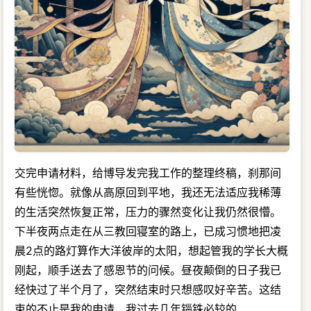
交完申请材料，给博导发完我工作的整理终稿，刹那间
有些恍惚。就像从高原回到平地，我还无法适应我稀薄
的生活突然恢复正常，压力的骤然变化让我仍然很懵。
下半夜两点走在从三教回寝室的路上，已成习惯地把凌
晨2点的路灯算作大洋彼岸的太阳，想起管我的学长大概
刚起，顺手送去了感恩节的问候。昼夜颠倒的日子我已
经快过了半个月了，突然结束时只想感叹好辛苦。这结
束的不止是我的申请，我过去几年锱铢必较的…