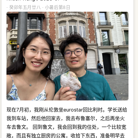
· 癸卯年五月廿八 · 小暑后第8日
现在7月初，我刚从伦敦坐eurostar回比利时。学长送给
我到车站，然后他回家去，我去布鲁塞尔，之后再坐火
车去鲁文。 回到鲁文，我会回到我的住处，一个比较宽
敞，而且有独立厨房的公寓，收拾下东西，准备明早去