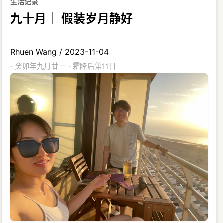
生活记录
九十月｜ 假装岁月静好
Rhuen Wang
/
2023-11-04
· 癸卯年九月廿一 · 霜降后第11日