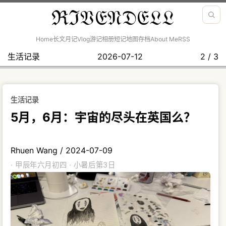
ℜℑ𝔙𝔈𝔑𝔇𝔈𝔏𝔏
Home
长文
月记
Vlog
游记
相册
短记
地图
存档
About Me
RSS
生活记录
2026-07-12
2 / 3
生活记录
5月，6月：宇宙的尽头在英国么？
Rhuen Wang
/
2024-07-09
· 甲辰年六月初四 · 小暑后第3日