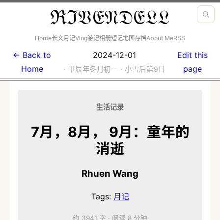
ℜℑ𝔙𝔈𝔑𝔇𝔈𝔏𝔏
Home
长文
月记
Vlog
游记
相册
短记
地图
存档
About Me
RSS
← Back to
2024-12-01
Edit this
Home
page
· 甲辰年冬月初一 · 小雪后第9日
生活记录
7月，8月， 9月：童年的
消逝
Rhuen Wang
Tags:
月记
约 3941 字
·
阅读 8 分钟